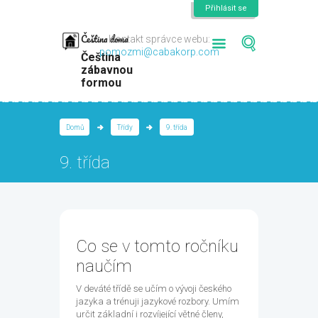
Přihlásit se
Čeština doma
Kontakt správce webu:
pomozmi@cabakorp.com
Čeština
zábavnou
formou
Domů
Třídy
9. třída
9. třída
Co se v tomto ročníku
naučím
V deváté třídě se učím o vývoji českého
jazyka a trénuji jazykové rozbory. Umím
určit základní i rozvíjející větné členy,