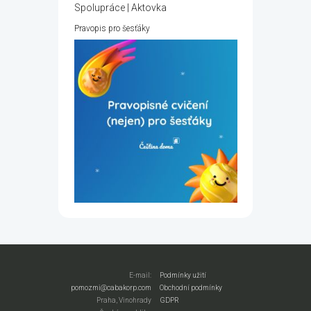
Spolupráce | Aktovka
Pravopis pro šesťáky
E-mail:
Podmínky užití
pomozmi@cabakorp.com
Obchodní podmínky
Praha, Vinohrady
GDPR