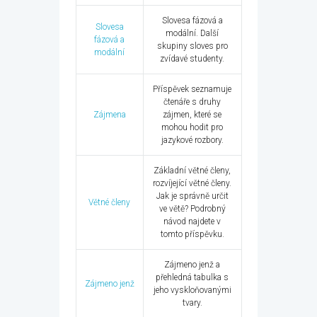
Slovesa fázová a
Slovesa
modální. Další
fázová a
skupiny sloves pro
modální
zvídavé studenty.
Příspěvek seznamuje
čtenáře s druhy
Zájmena
zájmen, které se
mohou hodit pro
jazykové rozbory.
Základní větné členy,
rozvíjející větné členy.
Jak je správně určit
Větné členy
ve větě? Podrobný
návod najdete v
tomto příspěvku.
Zájmeno jenž a
přehledná tabulka s
Zájmeno jenž
jeho vyskloňovanými
tvary.