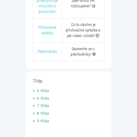
podle postoje
Jaké druhy vět
mluvčího k
rozlišujeme? 🧐
posluchači
Co to vlastně je
Příslovečné
příslovečná spřežka a
spřežky
jak vůbec vzniká? 🤯
Seznamte se s
Přechodníky
přechodníky! 🥸
Třídy
5. třída
6. třída
7. třída
8. třída
9. třída
;