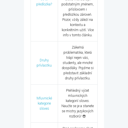
předložka?
podstatným jménem,
příslovcem i
předložkou zároveň.
Pozor, vždy záleží na
kontextu a
konkrétním užití. Více
info v tomto článku.
Zákeřná
problematika, která
trápí nejen vás,
Druhy
studenty, ale mnohé
přívlastku
dospěláky. Pojďme si
představit základní
druhy přívlastku.
Přehledný výčet
mluvnických
Mluvnické
kategorií sloves.
kategorie
Naučte se je a stanete
sloves
se mistry jazykových
rozborů! 😎