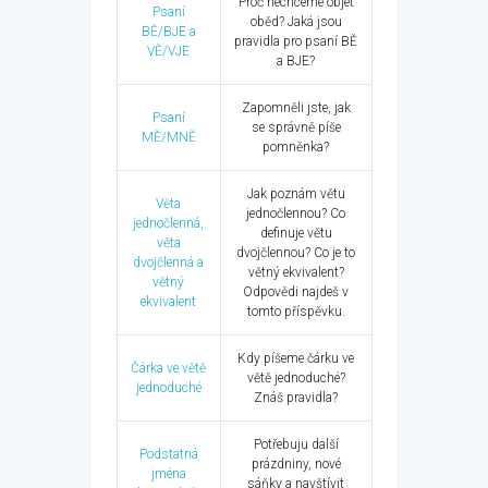
Proč nechceme objet
Psaní
oběd? Jaká jsou
BĚ/BJE a
pravidla pro psaní BĚ
VĚ/VJE
a BJE?
Zapomněli jste, jak
Psaní
se správně píše
MĚ/MNĚ
pomněnka?
Jak poznám větu
Věta
jednočlennou? Co
jednočlenná,
definuje větu
věta
dvojčlennou? Co je to
dvojčlenná a
větný ekvivalent?
větný
Odpovědi najdeš v
ekvivalent
tomto příspěvku.
Kdy píšeme čárku ve
Čárka ve větě
větě jednoduché?
jednoduché
Znáš pravidla?
Potřebuju další
Podstatná
prázdniny, nové
jména
sáňky a navštívit