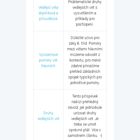
Problematické druhy
Vedlejší věta
vedlejších vět s
doplňková a
vysvětlením a
přísudková
příklady pro
pochopení.
Důležité učivo pro
žáky 8. tříd. Poměry
mezi větami hlavními
Významové
můžeme odvodit z
poměry vět
kontextu, pro méně
hlavních
zdatné přinášíme
přehled základních
spojek typických pro
jednotlivé poměry.
Tento příspěvek
nabízí přehledný
návod, jak jednoduše
Druhy
určovat druhy
vedlejších vět
vedlejších vět. Je
třeba se umět
správně ptát. Více v
samotném článku. :-)