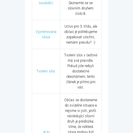
souřadicí
Seznamte se se
slovním druhem
číslo 8.
Učivo pro 3. třídu, ale
Vyjmenovaná
občas je potřebujeme
slova
zopakovat všichni,
nemám pravdu? :-)
Tvoření slov v češtině
má svá pravidla.
Pokud jste nebyli
Tvoření slov
dostatečně
obeznámeni, tento
článek je přímo pro
vás.
Občas se dostaneme
do svízelné situace a
nejsme si jisti, jestli
následující slovní
druh je předložka.
Víme, že některá
Je to
slova mohou být