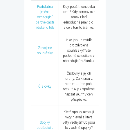
Podstatná
Kdy použít koncovku
jména
-ami? Kdy koncovku -
označující
ama? Platí
párové části
jednoduché pravidlo -
lidského těla
více v tomto článku.
Jako jsou pravidla
pro zdvojené
Zdvojené
souhlásky? Vše
souhlásky
potřebné se dočtete v
následujícím článku.
Číslovky a jejich
druhy. Za kterou z
nich musíme psát
Číslovky
tečku? A jak správně
napsat 867? Více v
příspěvku.
Které spojky uvozují
věty hlavní a které
Spojky
věty vedlejší? Co jsou
podřadicí a
to vlastně spojky?