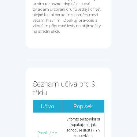
umím rozpoznat doplněk. Hravě
zvládám určování druhů vedlejších vět,
stejně tak si poradím s poměry mezi
větami hlavními. Opakuji pravopis a
zkouším přípravné testy na přijímačky
na střední školu.
Seznam učiva pro 9.
třídu
Učivo
Popisek
V tomto příspěvku si
zopakujeme, jak
jednoduše určit I / Y v
Psaní I / Y v
koncovkách