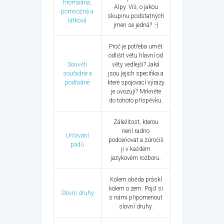
hromadná,
Alpy. Víš, o jakou
pomnožná a
skupinu podstatných
látková
jmen se jedná? :-)
Proč je potřeba umět
odlišit větu hlavní od
Souvětí
věty vedlejší? Jaká
souřadné a
jsou jejich specifika a
podřadné
které spojovací výrazy
je uvozují? Mrkněte
do tohoto příspěvku.
Záležitost, kterou
není radno
Určování
podceňovat a zúročíš
pádů
ji v každém
jazykovém rozboru.
Kolem oběda práskl
kolem o zem. Pojď si
Slovní druhy
s námi připomenout
slovní druhy.