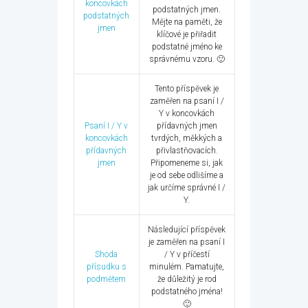
koncovkách
podstatných jmen.
podstatných
Mějte na paměti, že
jmen
klíčové je přiřadit
podstatné jméno ke
správnému vzoru. 🙂
Tento příspěvek je
zaměřen na psaní I /
Y v koncovkách
Psaní I / Y v
přídavných jmen
koncovkách
tvrdých, měkkých a
přídavných
přivlastňovacích.
jmen
Připomeneme si, jak
je od sebe odlišíme a
jak určíme správné I /
Y.
Následující příspěvek
je zaměřen na psaní I
Shoda
/ Y v příčestí
přísudku s
minulém. Pamatujte,
podmětem
že důležitý je rod
podstatného jména!
🙂