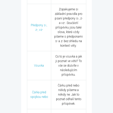
Zopakujeme si
základní pravidla pro
psaní předpony s-, z-
a vz-. Součástí
Předpony s-,
příspěvku jsou také
z-, vz-
slova, která vždy
píšeme s předponami
s- a z- bez ohledu na
kontext věty.
Co to je vsuvka a jak
ji poznat ve větě? To
Vsuvka
vše se dozvíte v
následujícím
příspěvku.
Čárku před nebo
někdy píšeme a
Čárka před
někdy ne. Jak to
spojkou nebo
poznat odhalí tento
příspěvek.