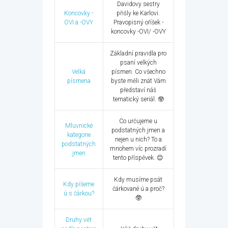
Davidovy sestry
Koncovky -
přišly ke Karlovi.
OVI a -OVY
Pravopisný oříšek -
koncovky -OVI/ -OVY
Základní pravidla pro
psaní velkých
Velká
písmen. Co všechno
písmena
byste měli znát Vám
představí náš
tematický seriál. 🤓
Co určujeme u
Mluvnické
podstatných jmen a
kategorie
nejen u nich? To a
podstatných
mnohem víc prozradí
jmen
tento příspěvek. 😊
Kdy musíme psát
Kdy píšeme
čárkované ú a proč?
ú s čárkou?
🥸
Druhy vět