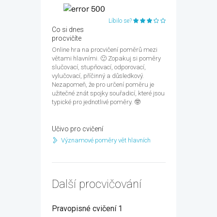
Líbilo se?
Co si dnes
procvičíte
Online hra na procvičení poměrů mezi
větami hlavními. 🙂 Zopakuj si poměry
slučovací, stupňovací, odporovací,
vylučovací, příčinný a důsledkový.
Nezapomeň, že pro určení poměru je
užitečné znát spojky souřadicí, které jsou
typické pro jednotlivé poměry. 🤓
Učivo pro cvičení
Významové poměry vět hlavních
Další procvičování
Pravopisné cvičení 1