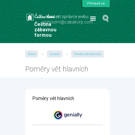
Přihlásit se
Čeština doma
Kontakt správce webu:
pomozmi@cabakorp.com
Čeština
zábavnou
formou
Domů
Cvičení
Poměry vět hlavních
Poměry vět hlavních
Poměry vět hlavních